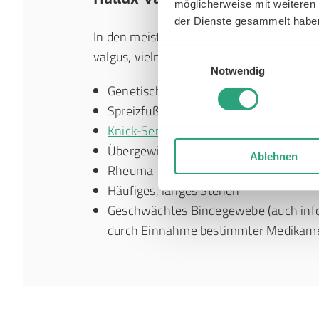
möglicherweise mit weiteren
der Dienste gesammelt habe
In den meisten Fällen gibt es nicht die ei
valgus, vielmehr kommen
mehrere Ausl
Einwilligungsauswahl
Notwendig
Genetische Veranlagung
Spreizfuß
Knick-Senk-Spreizfuß
Übergewicht
Ablehnen
Rheuma
Häufiges, langes Stehen
Geschwächtes Bindegewebe (auch info
durch Einnahme bestimmter Medikame