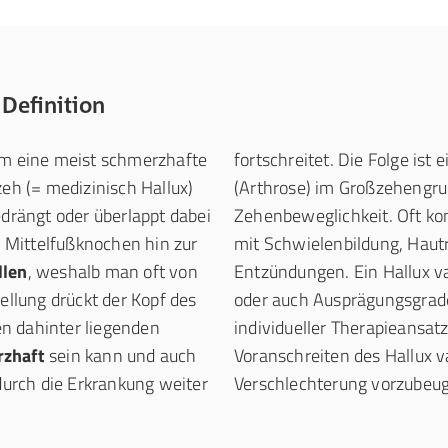
 Definition
 um eine meist schmerzhafte
fortschreitet. Die Folge ist 
eh (= medizinisch Hallux)
(Arthrose) im Großzehengru
edrängt oder überlappt dabei
Zehenbeweglichkeit. Oft ko
er Mittelfußknochen hin zur
mit Schwielenbildung, Haut
llen
, weshalb man oft von
Entzündungen. Ein Hallux v
tellung drückt der Kopf des
oder auch Ausprägungsgrade
n dahinter liegenden
individueller Therapieansatz
zhaft
sein kann und auch
Voranschreiten des Hallux v
urch die Erkrankung weiter
Verschlechterung vorzubeu