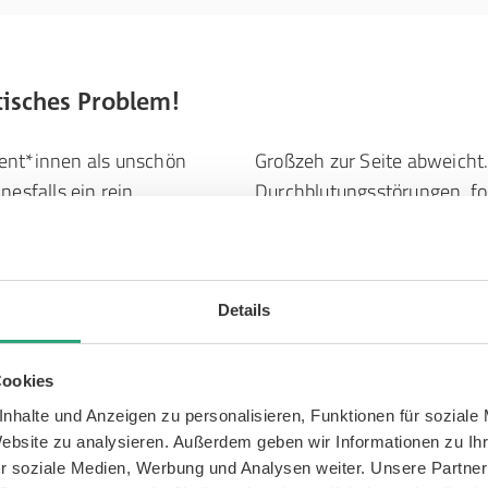
tisches Problem!
ient*innen als unschön
Großzeh zur Seite abweicht
nesfalls ein rein
Durchblutungsstörungen, fo
und chronische
und Schleimbeutelentzündun
t von Betroffenen erheblich
Kommt es bei einem Hallux 
eh vor allem anfangs kaum
Arztbesuch ebenso unerlässl
n meist zu, je mehr der
Fehlstellung.
Details
Cookies
nhalte und Anzeigen zu personalisieren, Funktionen für soziale
Website zu analysieren. Außerdem geben wir Informationen zu I
r soziale Medien, Werbung und Analysen weiter. Unsere Partner
nen Blick