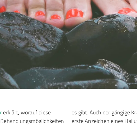
r
erklärt, worauf diese
es gibt. Auch der gängige Krankheitsverlauf inklusive Symptome und
e Behandlungsmöglichkeiten
erste Anzeichen eines Hall