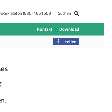
vice-Telefon (030) 4651608
Suchen
Kontakt
Download
teilen
ßes
g
en.