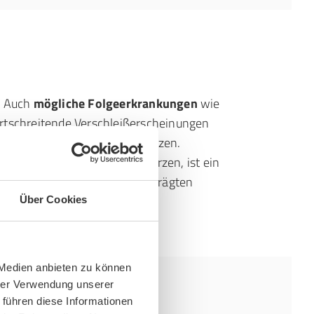
. Auch
mögliche Folgeerkrankungen
wie
rtschreitende Verschleißerscheinungen
gen sind nicht zu unterschätzen.
valgus zu dauerhaften Schmerzen, ist ein
ich wie bei einer sehr ausgeprägten
Über Cookies
 Medien anbieten zu können
hrer Verwendung unserer
 führen diese Informationen