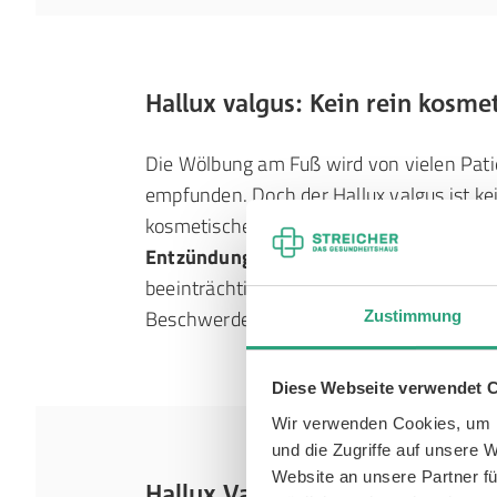
Hallux valgus: Kein rein kosme
Die Wölbung am Fuß wird von vielen Pat
empfunden. Doch der Hallux valgus ist kei
kosmetisches Problem. Denn
Schmerzen 
Entzündungen
können die Lebensqualitä
beeinträchtigen. Zwar macht der Ballenz
Beschwerden, doch nehmen die Schmerze
Zustimmung
Diese Webseite verwendet 
Wir verwenden Cookies, um I
und die Zugriffe auf unsere 
Website an unsere Partner fü
Hallux Valgus: Ursachen auf ei