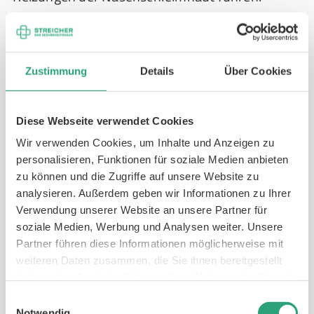
PEG-Sonde
Die PEG-Sonde (perkutane endoskopische
Gastrostomie) wird
operativ durch die
Zustimmung
Details
Über Cookies
Bauchdecke direkt in den Magen
gelegt. Diese
Ernährungssonde eignet sich für
langfristige
Diese Webseite verwendet Cookies
Anwendungen
und bietet Patient*innen mehr
Wir verwenden Cookies, um Inhalte und Anzeigen zu
Komfort und Diskretion im Alltag.
personalisieren, Funktionen für soziale Medien anbieten
zu können und die Zugriffe auf unsere Website zu
PEJ-Sonde
analysieren. Außerdem geben wir Informationen zu Ihrer
Die PEJ-Sonde (perkutane endoskopische
Verwendung unserer Website an unsere Partner für
soziale Medien, Werbung und Analysen weiter. Unsere
Jejunostomie) führt
direkt in den Dünndarm
Partner führen diese Informationen möglicherweise mit
und wird eingesetzt, wenn der Magen
weiteren Daten zusammen, die Sie ihnen bereitgestellt
umgangen werden muss, beispielsweise bei
haben oder die sie im Rahmen Ihrer Nutzung der Dienste
Magenerkrankungen oder starkem Reflux.
gesammelt haben.
Einwilligungsauswahl
Notwendig