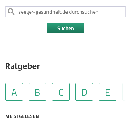
Suchen
Ratgeber
A
B
C
D
E
MEISTGELESEN