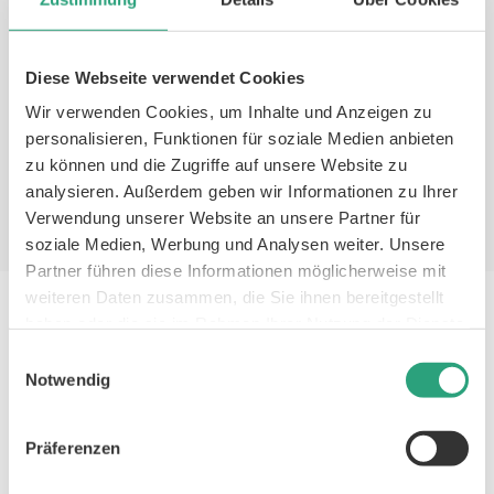
beeinflussen und zu AMC führen. Hierzu
zählen etwa Infektionen, Drogenmissbrauch,
Diese Webseite verwendet Cookies
die Einnahme bestimmter Medikamente oder
Wir verwenden Cookies, um Inhalte und Anzeigen zu
Erkrankungen wie
Multiple Sklerose
oder
personalisieren, Funktionen für soziale Medien anbieten
Myasthenia gravis.
zu können und die Zugriffe auf unsere Website zu
analysieren. Außerdem geben wir Informationen zu Ihrer
Verwendung unserer Website an unsere Partner für
soziale Medien, Werbung und Analysen weiter. Unsere
Partner führen diese Informationen möglicherweise mit
weiteren Daten zusammen, die Sie ihnen bereitgestellt
haben oder die sie im Rahmen Ihrer Nutzung der Dienste
gesammelt haben.
Konservativ oder AMC-OP – die
Einwilligungsauswahl
Notwendig
Behandlung der Arthrogryposis
multiplex congenita
Präferenzen
Eine frühzeitige Diagnose und ein