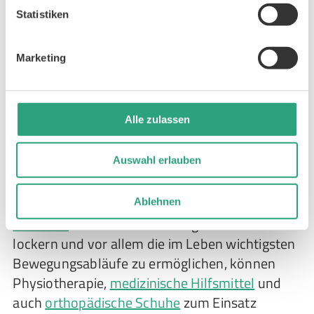
multidisziplinärer Behandlungsansatz sind
Statistiken
entscheidend für die Verbesserung der
Lebensqualität von Betroffenen. Die
Marketing
Behandlung der Arthrogryposis multiplex
congenita kann dabei
sowohl konservativ als
auch operativ
erfolgen.
Alle zulassen
Die
konservative Arthrogrypose-Behandlung
Auswahl erlauben
setzt unmittelbar nach der Geburt des Kindes
ein. Den größten Erfolg verspricht dabei eine
Kombination aus Neurophysiologie und
Ablehnen
Orthesen
. Um die Gelenke möglicherweise zu
lockern und vor allem die im Leben wichtigsten
Bewegungsabläufe zu ermöglichen, können
Physiotherapie,
medizinische Hilfsmittel
und
auch
orthopädische Schuhe
zum Einsatz