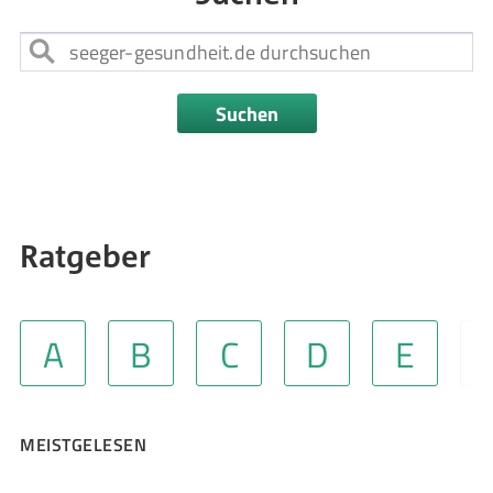
Suchen
Ratgeber
A
B
C
D
E
MEISTGELESEN