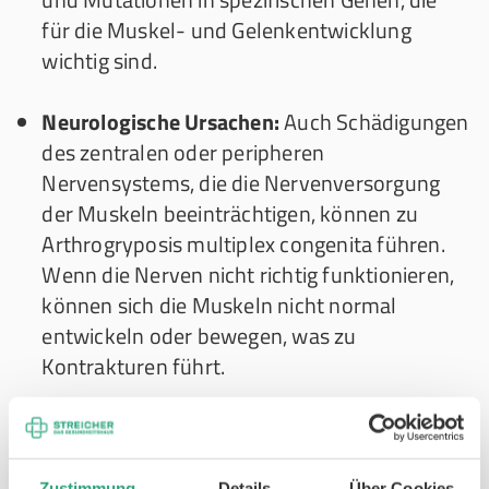
für die Muskel- und Gelenkentwicklung
wichtig sind.
Neurologische Ursachen:
Auch Schädigungen
des zentralen oder peripheren
Nervensystems, die die Nervenversorgung
der Muskeln beeinträchtigen, können zu
Arthrogryposis multiplex congenita führen.
Wenn die Nerven nicht richtig funktionieren,
können sich die Muskeln nicht normal
entwickeln oder bewegen, was zu
Kontrakturen führt.
Maternale Faktoren:
Verschiedene Zustände
der Mutter während der Schwangerschaft
können die Entwicklung des Fötus
Zustimmung
Details
Über Cookies