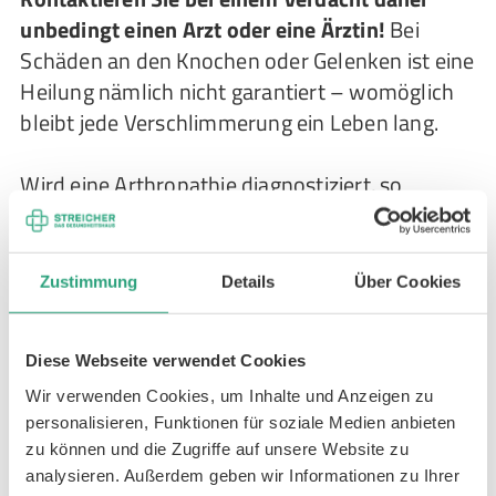
unbedingt einen Arzt oder eine Ärztin!
Bei
Schäden an den Knochen oder Gelenken ist eine
Heilung nämlich nicht garantiert – womöglich
bleibt jede Verschlimmerung ein Leben lang.
Wird eine Arthropathie diagnostiziert, so
beginnt die Behandlung des Charcot-Fußes
stets mit einer
vollständigen Druckentlastung
und Ruhigstellung durch Gipse oder einen
Zustimmung
Details
Über Cookies
Rollstuhl
, um Knochenbrüche zu verhindern.
Die Ruhigstellung wird so lange
Diese Webseite verwendet Cookies
aufrechterhalten, bis der akute Charcot-Fuß
abgeheilt ist, was bis zu 5 Monate dauern kann.
Wir verwenden Cookies, um Inhalte und Anzeigen zu
personalisieren, Funktionen für soziale Medien anbieten
Zur Ergänzung wird oft medikamentös
zu können und die Zugriffe auf unsere Website zu
behandelt.
analysieren. Außerdem geben wir Informationen zu Ihrer