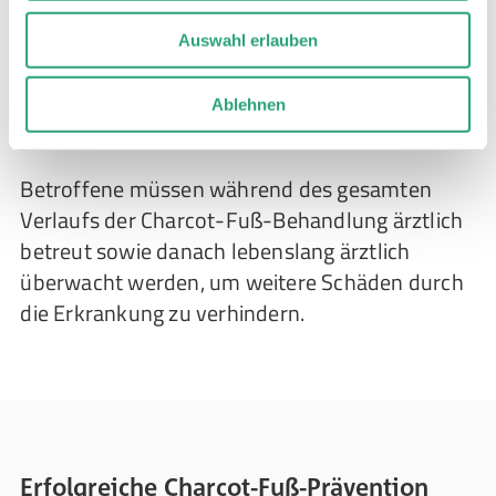
vorliegt. Doch nicht alle Fälle verlaufen so
glimpflich: Manchmal sind Knochen und
Auswahl erlauben
Gelenke so zerstört, dass eine operative
Rekonstruktion des Fußes notwendig wird –
Ablehnen
oder sogar eine Amputation.
Betroffene müssen während des gesamten
Verlaufs der Charcot-Fuß-Behandlung ärztlich
betreut sowie danach lebenslang ärztlich
überwacht werden, um weitere Schäden durch
die Erkrankung zu verhindern.
Erfolgreiche Charcot-Fuß-Prävention