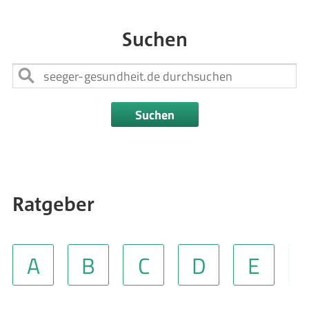
Suchen
Suchen
Ratgeber
A
B
C
D
E