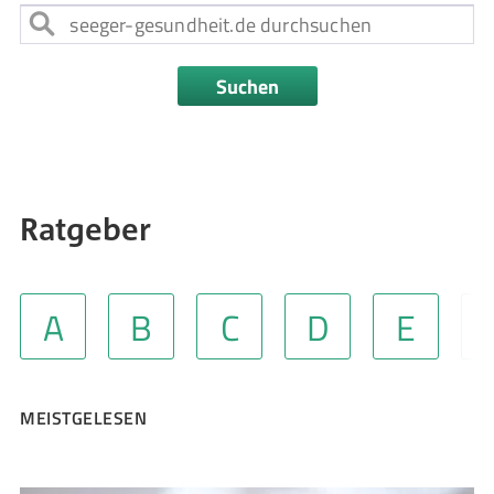
Suchen
Ratgeber
A
B
C
D
E
MEISTGELESEN