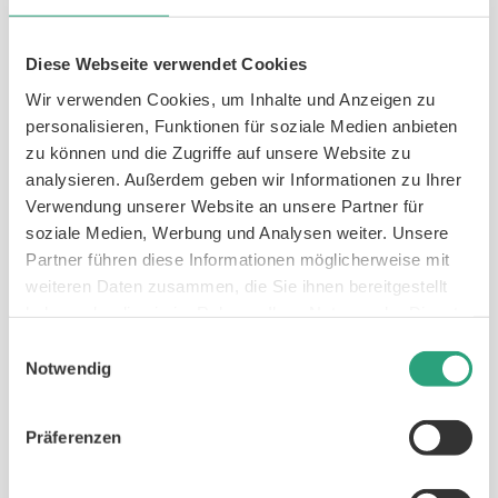
Rollstuhl?
Diese Webseite verwendet Cookies
Die gesetzlichen Krankenkassen übernehmen
Wir verwenden Cookies, um Inhalte und Anzeigen zu
bei Bedarf die Rollstuhl-Kosten. Bei einer über
personalisieren, Funktionen für soziale Medien anbieten
die Standardrollstühle hinausgehenden
zu können und die Zugriffe auf unsere Website zu
Ausführung genehmigen sie diese allerdings nur
analysieren. Außerdem geben wir Informationen zu Ihrer
Verwendung unserer Website an unsere Partner für
dann, wenn sie medizinisch klar begründet und
soziale Medien, Werbung und Analysen weiter. Unsere
ärztlich verordnet ist. Zur endgültigen
Partner führen diese Informationen möglicherweise mit
Bewilligung ist oft eine Einzelfallprüfung des
weiteren Daten zusammen, die Sie ihnen bereitgestellt
jeweils zuständigen Sachbearbeiters
haben oder die sie im Rahmen Ihrer Nutzung der Dienste
notwendig.
gesammelt haben.
Einwilligungsauswahl
Notwendig
Viele Krankenkassen arbeiten jedoch mit
bestimmten Sanitätshäusern oder Herstellern
Präferenzen
zusammen, sodass die Kostenübernahme
reibungslos über einen sogenannten