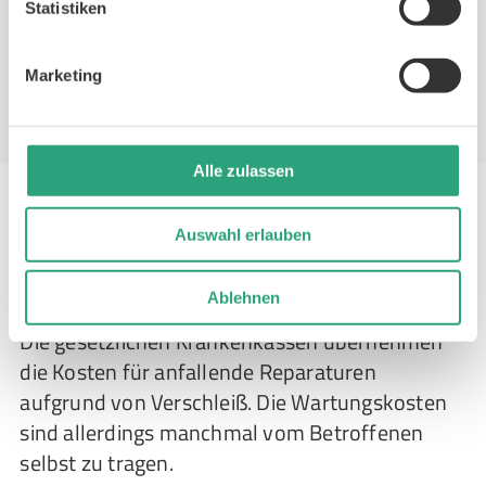
Statistiken
Fallpauschalvertrag geregelt werden kann.
Dabei erfolgt die Wahl des Rollstuhls aus einem
vorgegebenen „Pool“.
Marketing
Alle zulassen
Auswahl erlauben
Wer übernimmt die Kosten für Wartung
und Reparatur eines Rollstuhls?
Ablehnen
Die gesetzlichen Krankenkassen übernehmen
die Kosten für anfallende Reparaturen
aufgrund von Verschleiß. Die Wartungskosten
sind allerdings manchmal vom Betroffenen
selbst zu tragen.