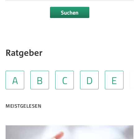
Suchen
Ratgeber
A
B
C
D
E
MEISTGELESEN