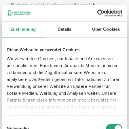
Belastungsinkontinenz erfolgreich.
Verhaltenstherapie
: Blasentraining und
Toilettentraining helfen dabei, die
Blasenfunktion zu normalisieren. Dabei
Zustimmung
Details
Über Cookies
werden feste Toilettenzeiten eingehalten und
die Abstände zwischen den Toilettengängen
Diese Webseite verwendet Cookies
schrittweise verlängert. Diese Methode kann
Wir verwenden Cookies, um Inhalte und Anzeigen zu
das ständige Wasser lassen reduzieren und
personalisieren, Funktionen für soziale Medien anbieten
die Blasenkapazität wieder erhöhen.
zu können und die Zugriffe auf unsere Website zu
Hilfsmittel
:
Inkontinenzeinlagen für Frauen
analysieren. Außerdem geben wir Informationen zu Ihrer
und
Inkontinenzeinlagen für Männer
bieten
Verwendung unserer Website an unsere Partner für
zuverlässigen Schutz vor Urinverlust. Diese
soziale Medien, Werbung und Analysen weiter. Unsere
Partner führen diese Informationen möglicherweise mit
modernen Produkte sind diskret,
weiteren Daten zusammen, die Sie ihnen bereitgestellt
hautfreundlich und ermöglichen ein aktives
haben oder die sie im Rahmen Ihrer Nutzung der Dienste
Leben trotz Blasenschwäche. Sie sind in
gesammelt haben.
Einwilligungsauswahl
verschiedenen Saugstärken erhältlich und
Notwendig