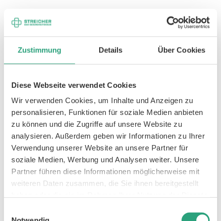
Symptome und Beschwerden: Wie
Zustimmung
Details
Über Cookies
macht sich Wirbelgleiten bemerkbar?
Viele Menschen mit Wirbelgleiten verspüren
Diese Webseite verwendet Cookies
zunächst keine Beschwerden. Erst wenn die
Wir verwenden Cookies, um Inhalte und Anzeigen zu
Verschiebung zunimmt oder Nervenstrukturen
personalisieren, Funktionen für soziale Medien anbieten
beeinträchtigt
werden, treten Symptome auf.
zu können und die Zugriffe auf unsere Website zu
Die Art und Intensität der Beschwerden hängen
analysieren. Außerdem geben wir Informationen zu Ihrer
vom
Ausmaß des Wirbelgleitens
,
der
Verwendung unserer Website an unsere Partner für
soziale Medien, Werbung und Analysen weiter. Unsere
betroffenen Region
und davon ab,
welche
Partner führen diese Informationen möglicherweise mit
Nerven unter Druck
geraten.
weiteren Daten zusammen, die Sie ihnen bereitgestellt
haben oder die sie im Rahmen Ihrer Nutzung der Dienste
Typische Schmerzen im unteren Rücken
gesammelt haben.
Einwilligungsauswahl
Das häufigste Symptom sind
Schmerzen in der
Notwendig