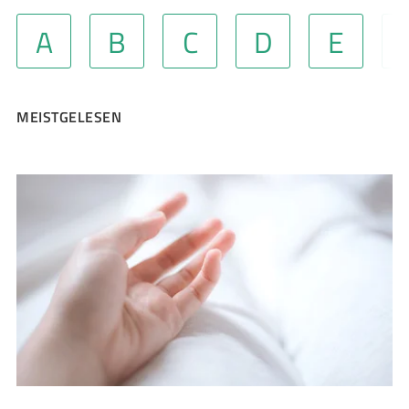
A
B
C
D
E
MEISTGELESEN