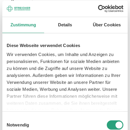
beginnende Beschwerden und Schmerzen
zunächst oftmals nicht ernst genommen, d.h.
Zustimmung
Details
Über Cookies
ein Arztbesuch erst relativ spät erfolgt,
langjährig eingeübte, falsche
Bewegungsmuster schwer aufzugeben sind,
Diese Webseite verwendet Cookies
die Erholung der betroffenen
Wir verwenden Cookies, um Inhalte und Anzeigen zu
Gewebsstrukturen dauerhaft jedoch nur so
personalisieren, Funktionen für soziale Medien anbieten
gelingt,
zu können und die Zugriffe auf unsere Website zu
was wiederum nur durch die aktive Mitarbeit
analysieren. Außerdem geben wir Informationen zu Ihrer
Verwendung unserer Website an unsere Partner für
des Betroffenen an der Behandlung erreicht
soziale Medien, Werbung und Analysen weiter. Unsere
werden kann.
Partner führen diese Informationen möglicherweise mit
Von einer Selbstbehandlung bzw.
weiteren Daten zusammen, die Sie ihnen bereitgestellt
Selbstmedikation von Schmerzmitteln muss
haben oder die sie im Rahmen Ihrer Nutzung der Dienste
ebenso abgeraten werden, wie von dem
gesammelt haben.
Einwilligungsauswahl
Versuch, Schmerzen zu übergehen. Sie sind ein
Notwendig