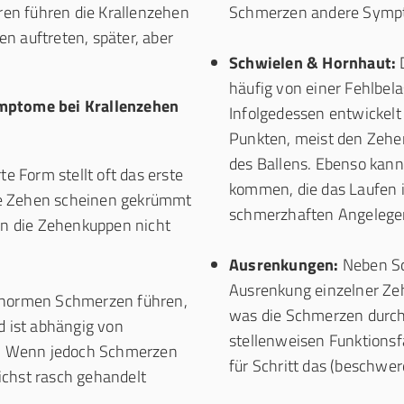
eren führen die Krallenzehen
Schmerzen andere Sympto
n auftreten, später, aber
Schwielen & Hornhaut:
D
häufig von einer Fehlbel
mptome bei Krallenzehen
Infolgedessen entwickelt
Punkten, meist den Zehe
des Ballens. Ebenso kann
e Form stellt oft das erste
kommen, die das Laufen 
Die Zehen scheinen gekrümmt
schmerzhaften Angelege
en die Zehenkuppen nicht
Ausrenkungen:
Neben Sc
Ausrenkung einzelner Ze
enormen Schmerzen führen,
was die Schmerzen durch 
d ist abhängig von
stellenweisen Funktionsfä
t. Wenn jedoch Schmerzen
für Schritt das (beschwe
lichst rasch gehandelt