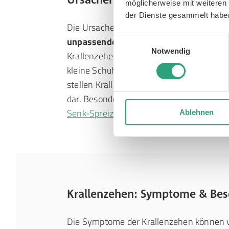
möglicherweise mit weiteren
der Dienste gesammelt habe
Die Ursache der Krallenzehen besteht in v
Einwilligungsauswahl
unpassendem Schuhwerk
: Ebenso wie 
Notwendig
Krallenzehen erworben werden, vor allem
kleine Schuhe, die den Zehen nicht genü
stellen Krallenzehen auch oft die
Folge a
dar. Besonders häufige Ursache für Krall
Senk-Spreizfuß
mit einer
Hallux valgus
-F
Ablehnen
Krallenzehen: Symptome & Be
Die Symptome der Krallenzehen können v