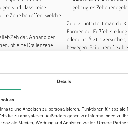
gen sind, dass beide
gebeugtes Zehenendgele
ierte Zehe betreffen, welche
Zuletzt unterteilt man die K
Formen der Fußfehlstellung
allet-Zeh dar. Anhand der
oder eine Ärztin versuchen,
nen, ob eine Krallenzehe
bewegen. Bei einem flexiblen
orliegt:
Krallenzeh hingegen zeichne
Gelenks aus, wodurch sich 
ndgelenk, gebeugtes
mehr vollständig strecken lä
Details
Cookies
nhalte und Anzeigen zu personalisieren, Funktionen für soziale
Website zu analysieren. Außerdem geben wir Informationen zu I
r soziale Medien, Werbung und Analysen weiter. Unsere Partner