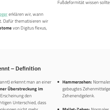
Fußdeformität wissen sollte
eger
erklären wir, wann
t. Dafür thematisieren wir
mptome
von Digitus flexus,
nt – Definition
nannt) erkennt man an einer
Hammerzehen:
Normales
ner Überstreckung im
gebeugtes Zehenmittelge
d Erscheinung den
Zehenendgelenk.
tigen Unterschied, dass
enkuppen nicht mehr
Mallet-Zehen:
Normales 