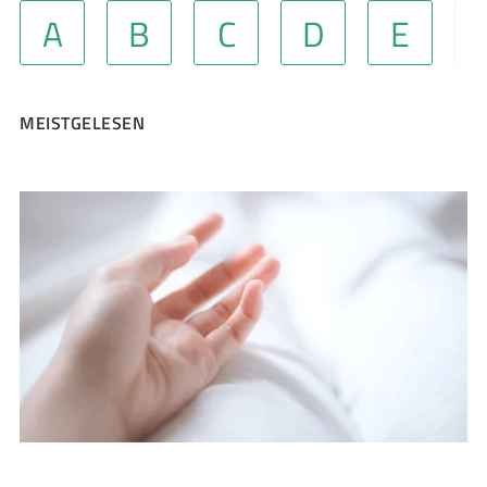
A
B
C
D
E
MEISTGELESEN