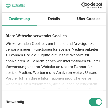
Zustimmung
Details
Über Cookies
Knick-Senk-Spreizfuß – Symptome, Behandlung &
Diese Webseite verwendet Cookies
Übungen beim Plattfuß
Wir verwenden Cookies, um Inhalte und Anzeigen zu
personalisieren, Funktionen für soziale Medien anbieten
Der Name deutet es schon an: Beim Knick-Senk-
zu können und die Zugriffe auf unsere Website zu
Spreizfuß (umgangssprachlich Plattfuß) kommen
analysieren. Außerdem geben wir Informationen zu Ihrer
mehrere Fehlstellungen der Fußknochen zusammen:
Verwendung unserer Website an unsere Partner für
Bei einer zu schwachen Fußmuskulatur wird das
soziale Medien, Werbung und Analysen weiter. Unsere
Fußgewölbe flacher.
Partner führen diese Informationen möglicherweise mit
weiteren Daten zusammen, die Sie ihnen bereitgestellt
Mehr lesen
haben oder die sie im Rahmen Ihrer Nutzung der Dienste
gesammelt haben.
Einwilligungsauswahl
Notwendig